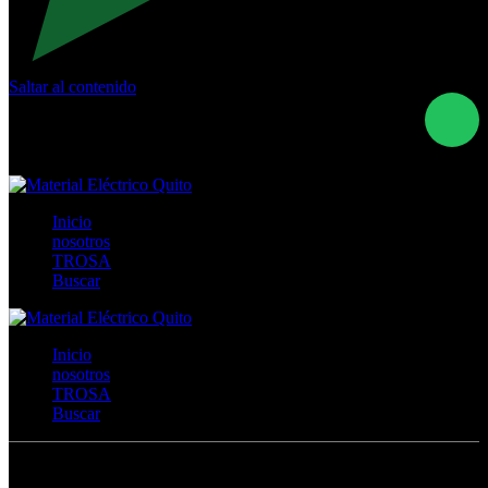
Saltar al contenido
Calle Río San Pedro S/N y Vía Oswaldo Guayasamín Km
18 - QUITO- ECUADOR
+593- (02)2044035 / (02)2044051 / (02)2044006 /
0991928819
Inicio
nosotros
TROSA
Buscar
Inicio
nosotros
TROSA
Buscar