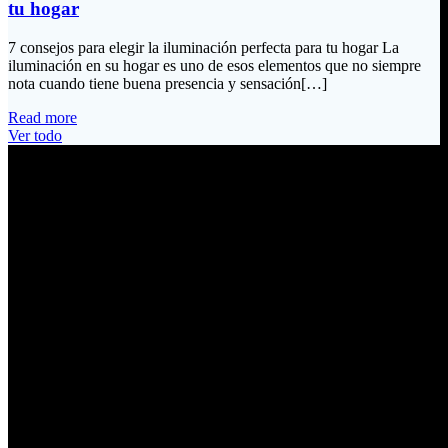
tu hogar
7 consejos para elegir la iluminación perfecta para tu hogar La
iluminación en su hogar es uno de esos elementos que no siempre
nota cuando tiene buena presencia y sensación[…]
Read more
Ver todo
Información de Contacto
Dirección:
Calle Río San Pedro S/N y Vía Oswaldo Guayasamín Km 18
Tumbaco / Quito – Ecuador
Email:
ventas@electrobv.com
Teléfonos:
02 204 4035
02 204 4051