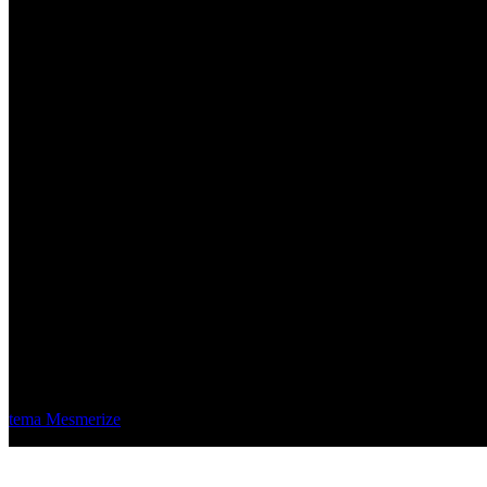
Material Eléctrico Quito
© 2026 Material Eléctrico Quito. Creado usando WordPress y el
tema Mesmerize