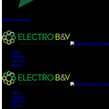
Saltar al contenido
Calle Río San Pedro S/N y Vía Oswaldo Guayasamín Km 18 - 
+593- (02)2044035 / (02)2044051 / (02)2044006 / 0991928819
Inicio
nosotros
TROSA
Buscar
Inicio
nosotros
TROSA
Buscar