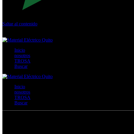
Saltar al contenido
Calle Río San Pedro S/N y Vía Oswaldo Guayasamín Km 18 - 
+593- (02)2044035 / (02)2044051 / (02)2044006 / 0991928819
Inicio
nosotros
TROSA
Buscar
Inicio
nosotros
TROSA
Buscar