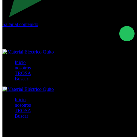
Saltar al contenido
Calle Río San Pedro S/N y Vía Oswaldo Guayasamín Km
18 - QUITO- ECUADOR
+593- (02)2044035 / (02)2044051 / (02)2044006 /
0991928819
Inicio
nosotros
TROSA
Buscar
Inicio
nosotros
TROSA
Buscar