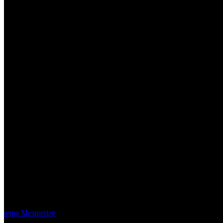
Material Eléctrico Quito
© 2026 Material Eléctrico Quito. Creado usando WordPress y el
tema Mesmerize