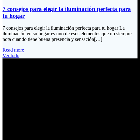
7 consejos para elegir la iluminación perfecta para
tu hogar
7 consejos para elegir la iluminación perfecta para tu hogar La
iluminación en su hogar es uno de esos elementos que no siempre
nota cuando tiene buena presencia y sensación[…]
Read more
Ver todo
Información de Contacto
Dirección:
Calle Río San Pedro S/N y Vía Oswaldo Guayasamín Km 18
Tumbaco / Quito – Ecuador
Email:
ventas@electrobv.com
Teléfonos:
02 204 4035