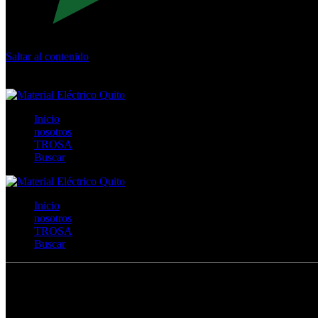
Saltar al contenido
Calle Río San Pedro S/N y Vía Oswaldo Guayasamín Km 18 - 
+593- (02)2044035 / (02)2044051 / (02)2044006 / 0991928819
Inicio
nosotros
TROSA
Buscar
Inicio
nosotros
TROSA
Buscar