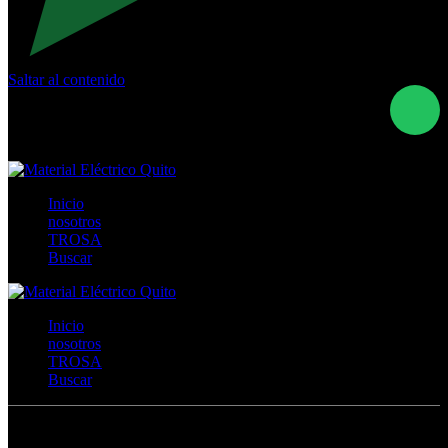
Saltar al contenido
Calle Río San Pedro S/N y Vía Oswaldo Guayasamín Km
18 - QUITO- ECUADOR
+593- (02)2044035 / (02)2044051 / (02)2044006 /
0991928819
Inicio
nosotros
TROSA
Buscar
Inicio
nosotros
TROSA
Buscar