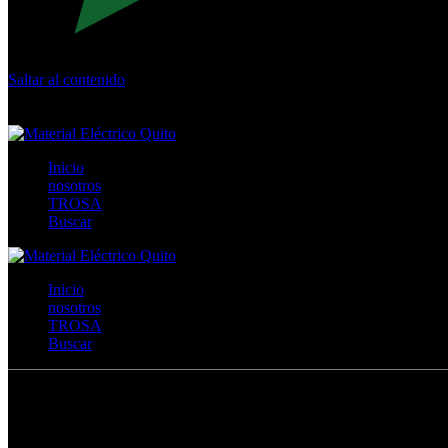
Saltar al contenido
Calle Río San Pedro S/N y Vía Oswaldo Guayasamín Km 18 - 
+593- (02)2044035 / (02)2044051 / (02)2044006 / 0991928819
Inicio
nosotros
TROSA
Buscar
Inicio
nosotros
TROSA
Buscar