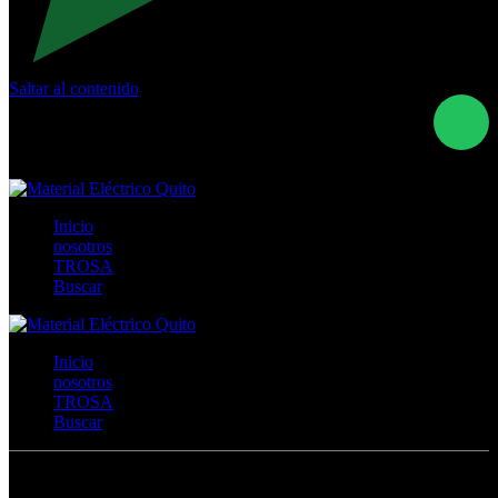
Saltar al contenido
Calle Río San Pedro S/N y Vía Oswaldo Guayasamín Km
18 - QUITO- ECUADOR
+593- (02)2044035 / (02)2044051 / (02)2044006 /
0991928819
Inicio
nosotros
TROSA
Buscar
Inicio
nosotros
TROSA
Buscar