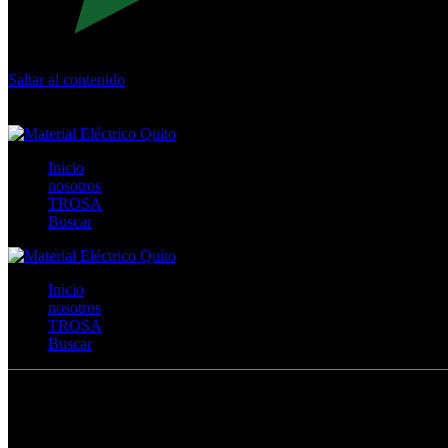
Saltar al contenido
Calle Río San Pedro S/N y Vía Oswaldo Guayasamín Km 18 - 
+593- (02)2044035 / (02)2044051 / (02)2044006 / 0991928819
Inicio
nosotros
TROSA
Buscar
Inicio
nosotros
TROSA
Buscar