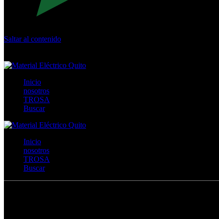
Saltar al contenido
Calle Río San Pedro S/N y Vía Oswaldo Guayasamín Km 18 - 
+593- (02)2044035 / (02)2044051 / (02)2044006 / 0991928819
Inicio
nosotros
TROSA
Buscar
Inicio
nosotros
TROSA
Buscar