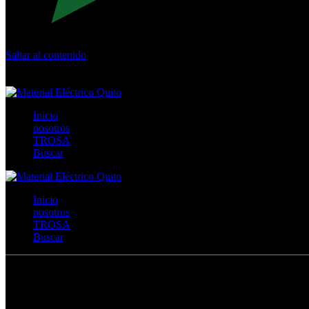
Saltar al contenido
Calle Río San Pedro S/N y Vía Oswaldo Guayasamín Km 18 - 
+593- (02)2044035 / (02)2044051 / (02)2044006 / 0991928819
Inicio
nosotros
TROSA
Buscar
Inicio
nosotros
TROSA
Buscar