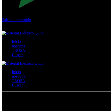
Saltar al contenido
Calle Río San Pedro S/N y Vía Oswaldo Guayasamín Km 18 - 
+593- (02)2044035 / (02)2044051 / (02)2044006 / 0991928819
Inicio
nosotros
TROSA
Buscar
Inicio
nosotros
TROSA
Buscar