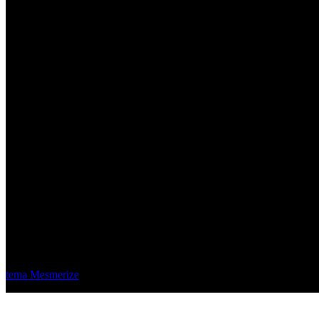
Material Eléctrico Quito
© 2026 Material Eléctrico Quito. Creado usando WordPress y el
tema Mesmerize