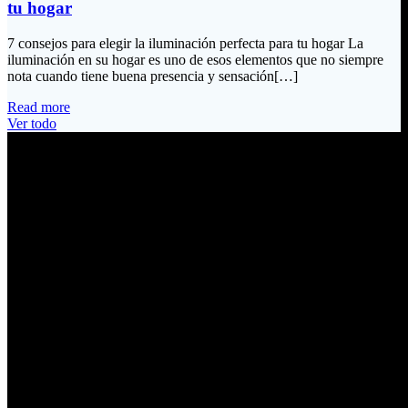
tu hogar
7 consejos para elegir la iluminación perfecta para tu hogar La
iluminación en su hogar es uno de esos elementos que no siempre
nota cuando tiene buena presencia y sensación[…]
Read more
Ver todo
Información de Contacto
Dirección:
Calle Río San Pedro S/N y Vía Oswaldo Guayasamín Km 18
Tumbaco / Quito – Ecuador
Email:
ventas@electrobv.com
Teléfonos:
02 204 4035
02 204 4051