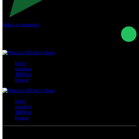
Saltar al contenido
Calle Río San Pedro S/N y Vía Oswaldo Guayasamín Km
18 - QUITO- ECUADOR
+593- (02)2044035 / (02)2044051 / (02)2044006 /
0991928819
Inicio
nosotros
TROSA
Buscar
Inicio
nosotros
TROSA
Buscar