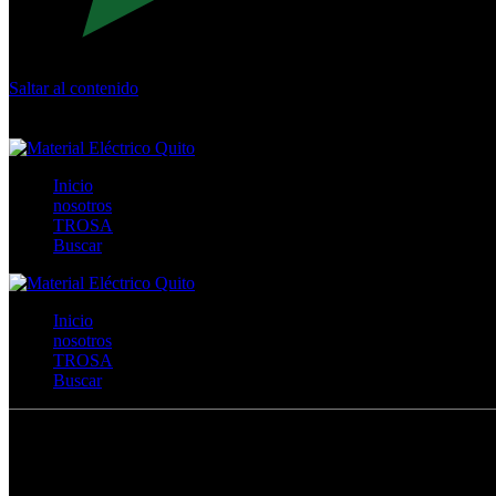
Saltar al contenido
Calle Río San Pedro S/N y Vía Oswaldo Guayasamín Km 18 - 
+593- (02)2044035 / (02)2044051 / (02)2044006 / 0991928819
Inicio
nosotros
TROSA
Buscar
Inicio
nosotros
TROSA
Buscar