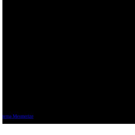
Material Eléctrico Quito
© 2026 Material Eléctrico Quito. Creado usando WordPress y el
tema Mesmerize