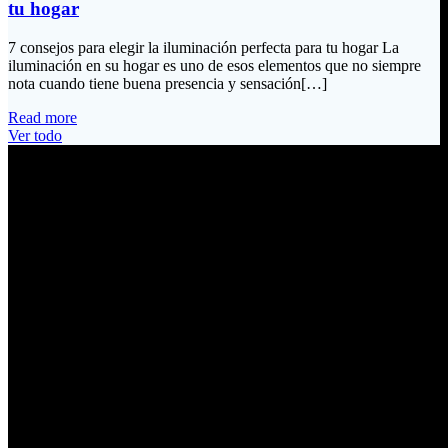
tu hogar
7 consejos para elegir la iluminación perfecta para tu hogar La
iluminación en su hogar es uno de esos elementos que no siempre
nota cuando tiene buena presencia y sensación[…]
Read more
Ver todo
Información de Contacto
Dirección:
Calle Río San Pedro S/N y Vía Oswaldo Guayasamín Km 18
Tumbaco / Quito – Ecuador
Email:
ventas@electrobv.com
Teléfonos:
02 204 4035
02 204 4051