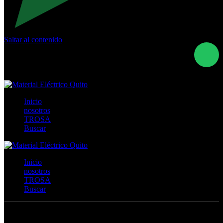
Saltar al contenido
Calle Río San Pedro S/N y Vía Oswaldo Guayasamín Km
18 - QUITO- ECUADOR
+593- (02)2044035 / (02)2044051 / (02)2044006 /
0991928819
Inicio
nosotros
TROSA
Buscar
Inicio
nosotros
TROSA
Buscar