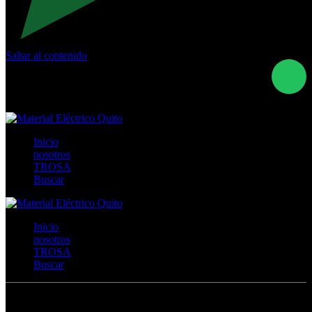
Saltar al contenido
Calle Río San Pedro S/N y Vía Oswaldo Guayasamín Km
18 - QUITO- ECUADOR
+593- (02)2044035 / (02)2044051 / (02)2044006 /
0991928819
Inicio
nosotros
TROSA
Buscar
Inicio
nosotros
TROSA
Buscar