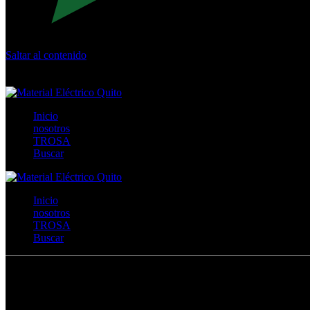
Saltar al contenido
Calle Río San Pedro S/N y Vía Oswaldo Guayasamín Km 18 - 
+593- (02)2044035 / (02)2044051 / (02)2044006 / 0991928819
Inicio
nosotros
TROSA
Buscar
Inicio
nosotros
TROSA
Buscar