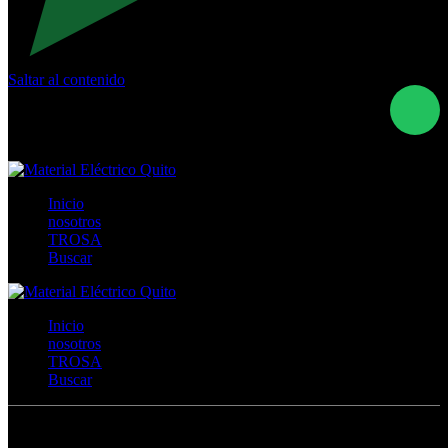
Saltar al contenido
Calle Río San Pedro S/N y Vía Oswaldo Guayasamín Km
18 - QUITO- ECUADOR
+593- (02)2044035 / (02)2044051 / (02)2044006 /
0991928819
Inicio
nosotros
TROSA
Buscar
Inicio
nosotros
TROSA
Buscar