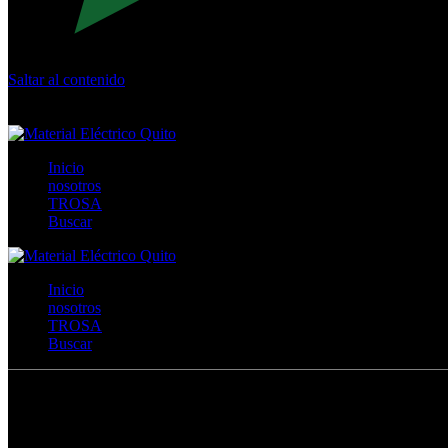
Saltar al contenido
Calle Río San Pedro S/N y Vía Oswaldo Guayasamín Km 18 - 
+593- (02)2044035 / (02)2044051 / (02)2044006 / 0991928819
Inicio
nosotros
TROSA
Buscar
Inicio
nosotros
TROSA
Buscar