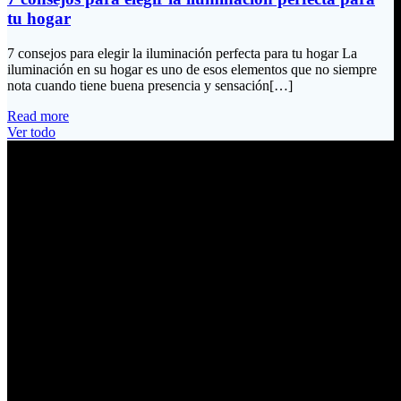
tu hogar
7 consejos para elegir la iluminación perfecta para tu hogar La
iluminación en su hogar es uno de esos elementos que no siempre
nota cuando tiene buena presencia y sensación[…]
Read more
Ver todo
Información de Contacto
Dirección:
Calle Río San Pedro S/N y Vía Oswaldo Guayasamín Km 18
Tumbaco / Quito – Ecuador
Email:
ventas@electrobv.com
Teléfonos:
02 204 4035