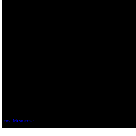
Material Eléctrico Quito
© 2026 Material Eléctrico Quito. Creado usando WordPress y el
tema Mesmerize