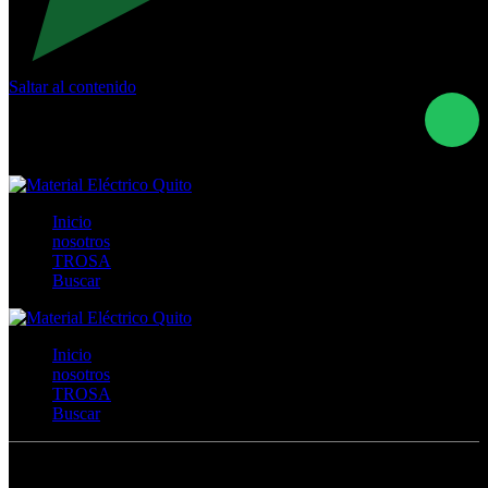
Saltar al contenido
Calle Río San Pedro S/N y Vía Oswaldo Guayasamín Km
18 - QUITO- ECUADOR
+593- (02)2044035 / (02)2044051 / (02)2044006 /
0991928819
Inicio
nosotros
TROSA
Buscar
Inicio
nosotros
TROSA
Buscar