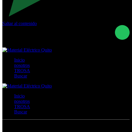
Saltar al contenido
Calle Río San Pedro S/N y Vía Oswaldo Guayasamín Km
18 - QUITO- ECUADOR
+593- (02)2044035 / (02)2044051 / (02)2044006 /
0991928819
Inicio
nosotros
TROSA
Buscar
Inicio
nosotros
TROSA
Buscar