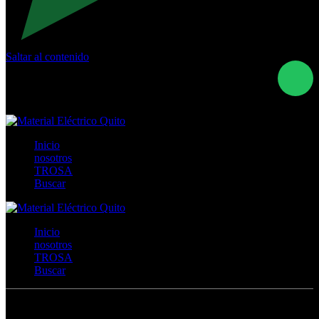
Saltar al contenido
Calle Río San Pedro S/N y Vía Oswaldo Guayasamín Km
18 - QUITO- ECUADOR
+593- (02)2044035 / (02)2044051 / (02)2044006 /
0991928819
Inicio
nosotros
TROSA
Buscar
Inicio
nosotros
TROSA
Buscar