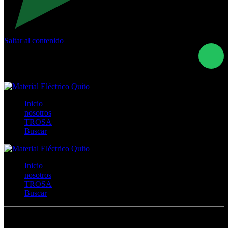
Saltar al contenido
Calle Río San Pedro S/N y Vía Oswaldo Guayasamín Km
18 - QUITO- ECUADOR
+593- (02)2044035 / (02)2044051 / (02)2044006 /
0991928819
Inicio
nosotros
TROSA
Buscar
Inicio
nosotros
TROSA
Buscar