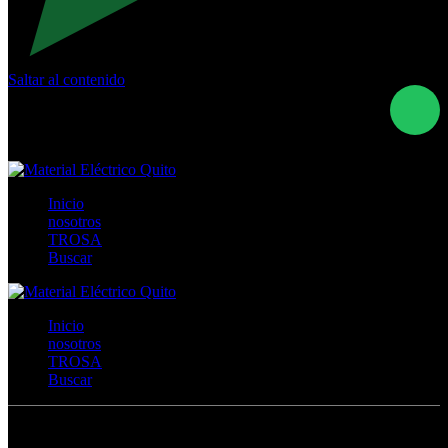
Saltar al contenido
Calle Río San Pedro S/N y Vía Oswaldo Guayasamín Km
18 - QUITO- ECUADOR
+593- (02)2044035 / (02)2044051 / (02)2044006 /
0991928819
Inicio
nosotros
TROSA
Buscar
Inicio
nosotros
TROSA
Buscar