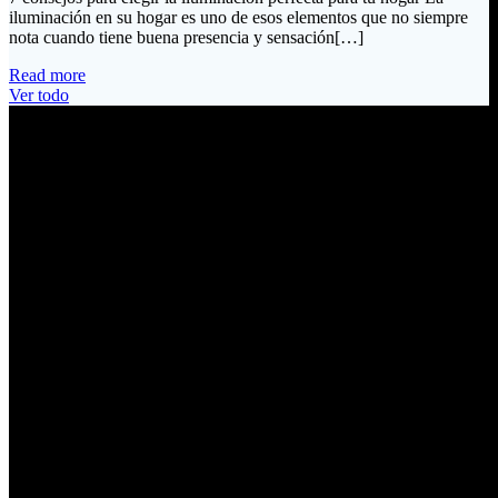
iluminación en su hogar es uno de esos elementos que no siempre
nota cuando tiene buena presencia y sensación[…]
Read more
Ver todo
Información de Contacto
Dirección:
Calle Río San Pedro S/N y Vía Oswaldo Guayasamín Km 18
Tumbaco / Quito – Ecuador
Email:
ventas@electrobv.com
Teléfonos:
02 204 4035
02 204 4051
02 204 4006