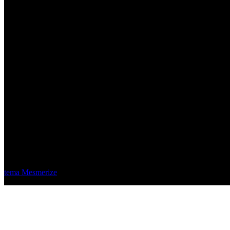
Material Eléctrico Quito
© 2026 Material Eléctrico Quito. Creado usando WordPress y el
tema Mesmerize