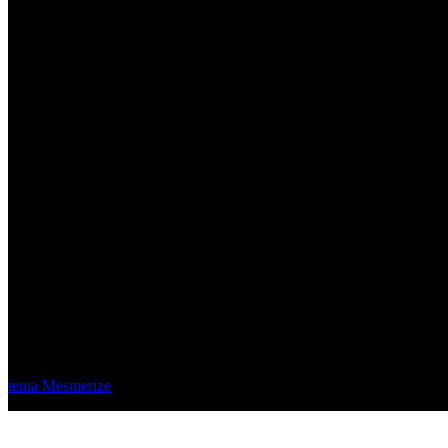
Material Eléctrico Quito
© 2026 Material Eléctrico Quito. Creado usando WordPress y el
tema Mesmerize