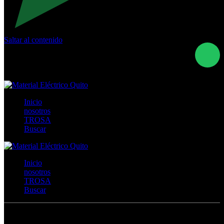
Saltar al contenido
Calle Río San Pedro S/N y Vía Oswaldo Guayasamín Km
18 - QUITO- ECUADOR
+593- (02)2044035 / (02)2044051 / (02)2044006 /
0991928819
Inicio
nosotros
TROSA
Buscar
Inicio
nosotros
TROSA
Buscar