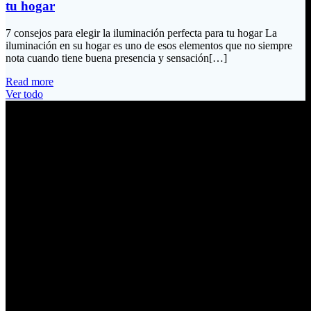
tu hogar
7 consejos para elegir la iluminación perfecta para tu hogar La
iluminación en su hogar es uno de esos elementos que no siempre
nota cuando tiene buena presencia y sensación[…]
Read more
Ver todo
Información de Contacto
Dirección:
Calle Río San Pedro S/N y Vía Oswaldo Guayasamín Km 18
Tumbaco / Quito – Ecuador
Email:
ventas@electrobv.com
Teléfonos:
02 204 4035
02 204 4051