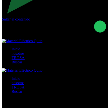
Saltar al contenido
Calle Río San Pedro S/N y Vía Oswaldo Guayasamín Km
18 - QUITO- ECUADOR
+593- (02)2044035 / (02)2044051 / (02)2044006 /
0991928819
Inicio
nosotros
TROSA
Buscar
Inicio
nosotros
TROSA
Buscar