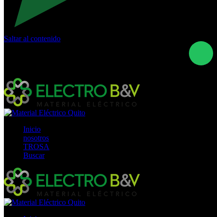
Saltar al contenido
Calle Río San Pedro S/N y Vía Oswaldo Guayasamín Km
18 - QUITO- ECUADOR
+593- (02)2044035 / (02)2044051 / (02)2044006 /
0991928819
Inicio
nosotros
TROSA
Buscar