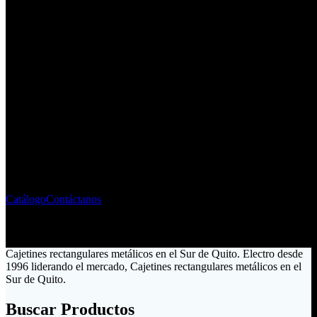
Fabricante - Importador de
Material Eléctrico
Liderando el mercado ecuatoriano desde 1996
Catálogo
Contáctanos
Cajetines rectangulares metálicos en el Sur de Quito. Electro desde
1996 liderando el mercado, Cajetines rectangulares metálicos en el
Sur de Quito.
Buscar Productos