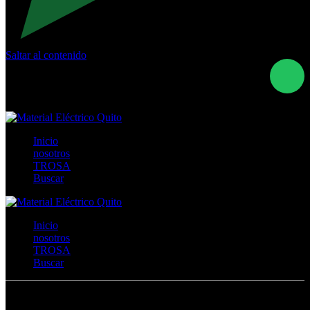
Saltar al contenido
Calle Río San Pedro S/N y Vía Oswaldo Guayasamín Km
18 - QUITO- ECUADOR
+593- (02)2044035 / (02)2044051 / (02)2044006 /
0991928819
Inicio
nosotros
TROSA
Buscar
Inicio
nosotros
TROSA
Buscar