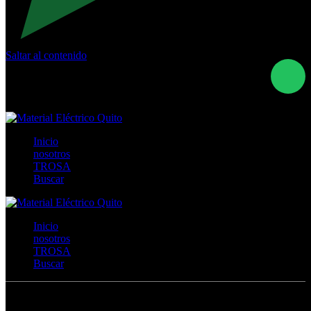
Saltar al contenido
Calle Río San Pedro S/N y Vía Oswaldo Guayasamín Km
18 - QUITO- ECUADOR
+593- (02)2044035 / (02)2044051 / (02)2044006 /
0991928819
Inicio
nosotros
TROSA
Buscar
Inicio
nosotros
TROSA
Buscar