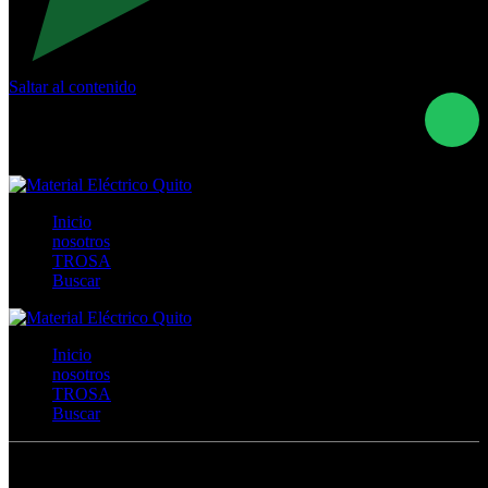
Saltar al contenido
Calle Río San Pedro S/N y Vía Oswaldo Guayasamín Km
18 - QUITO- ECUADOR
+593- (02)2044035 / (02)2044051 / (02)2044006 /
0991928819
Inicio
nosotros
TROSA
Buscar
Inicio
nosotros
TROSA
Buscar