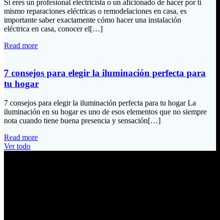
Si eres un profesional electricista o un aficionado de hacer por ti
mismo reparaciones eléctricas o remodelaciones en casa, es
importante saber exactamente cómo hacer una instalación
eléctrica en casa, conocer el[…]
Read more
7 consejos para elegir la iluminación perfecta para
tu hogar
7 consejos para elegir la iluminación perfecta para tu hogar La
iluminación en su hogar es uno de esos elementos que no siempre
nota cuando tiene buena presencia y sensación[…]
Read more
Ver todo
Información de Contacto
Dirección:
Calle Río San Pedro S/N y Vía Oswaldo Guayasamín Km 18
Tumbaco / Quito – Ecuador