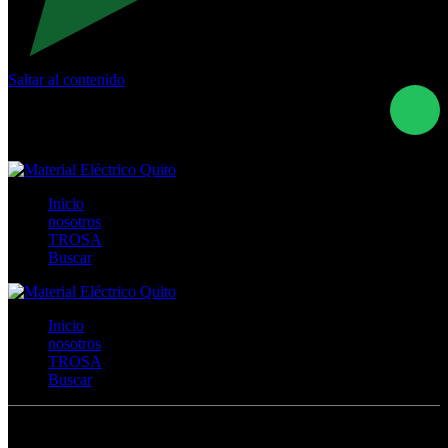
Saltar al contenido
Calle Río San Pedro S/N y Vía Oswaldo Guayasamín Km
18 - QUITO- ECUADOR
+593- (02)2044035 / (02)2044051 / (02)2044006 /
0991928819
Inicio
nosotros
TROSA
Buscar
Inicio
nosotros
TROSA
Buscar