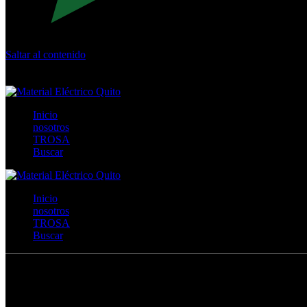
Saltar al contenido
Calle Río San Pedro S/N y Vía Oswaldo Guayasamín Km 18 - 
+593- (02)2044035 / (02)2044051 / (02)2044006 / 0991928819
Inicio
nosotros
TROSA
Buscar
Inicio
nosotros
TROSA
Buscar