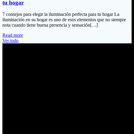
tu hogar
7 consejos para elegir la iluminación perfecta para tu hogar La
iluminación en su hogar es uno de esos elementos que no siempre
nota cuando tiene buena presencia y sensación[…]
Read more
Ver todo
Información de Contacto
Dirección:
Calle Río San Pedro S/N y Vía Oswaldo Guayasamín Km 18
Tumbaco / Quito – Ecuador
Email:
ventas@electrobv.com
Teléfonos:
02 204 4035
02 204 4051