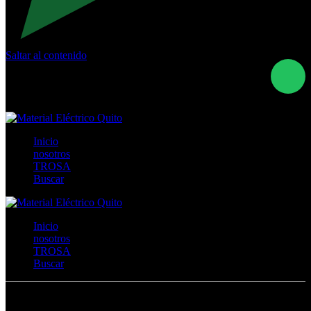
Saltar al contenido
Calle Río San Pedro S/N y Vía Oswaldo Guayasamín Km
18 - QUITO- ECUADOR
+593- (02)2044035 / (02)2044051 / (02)2044006 /
0991928819
Inicio
nosotros
TROSA
Buscar
Inicio
nosotros
TROSA
Buscar