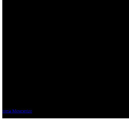
Material Eléctrico Quito
© 2026 Material Eléctrico Quito. Creado usando WordPress y el
tema Mesmerize