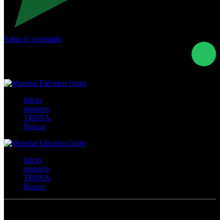
Saltar al contenido
Calle Río San Pedro S/N y Vía Oswaldo Guayasamín Km
18 - QUITO- ECUADOR
+593- (02)2044035 / (02)2044051 / (02)2044006 /
0991928819
Inicio
nosotros
TROSA
Buscar
Inicio
nosotros
TROSA
Buscar