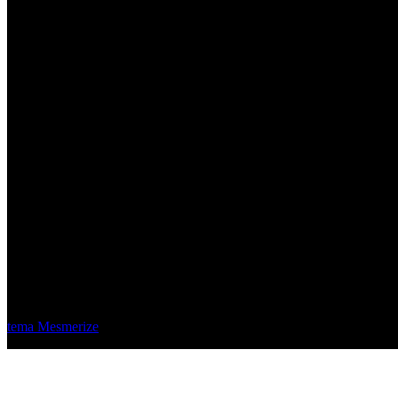
Material Eléctrico Quito
© 2026 Material Eléctrico Quito. Creado usando WordPress y el
tema Mesmerize