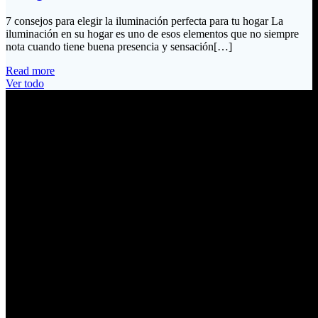
7 consejos para elegir la iluminación perfecta para tu hogar La
iluminación en su hogar es uno de esos elementos que no siempre
nota cuando tiene buena presencia y sensación[…]
Read more
Ver todo
Información de Contacto
Dirección:
Calle Río San Pedro S/N y Vía Oswaldo Guayasamín Km 18
Tumbaco / Quito – Ecuador
Email:
ventas@electrobv.com
Teléfonos:
02 204 4035
02 204 4051