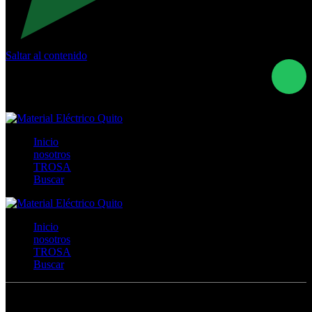
Saltar al contenido
Calle Río San Pedro S/N y Vía Oswaldo Guayasamín Km
18 - QUITO- ECUADOR
+593- (02)2044035 / (02)2044051 / (02)2044006 /
0991928819
Inicio
nosotros
TROSA
Buscar
Inicio
nosotros
TROSA
Buscar