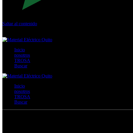
Saltar al contenido
Calle Río San Pedro S/N y Vía Oswaldo Guayasamín Km 18 - 
+593- (02)2044035 / (02)2044051 / (02)2044006 / 0991928819
Inicio
nosotros
TROSA
Buscar
Inicio
nosotros
TROSA
Buscar