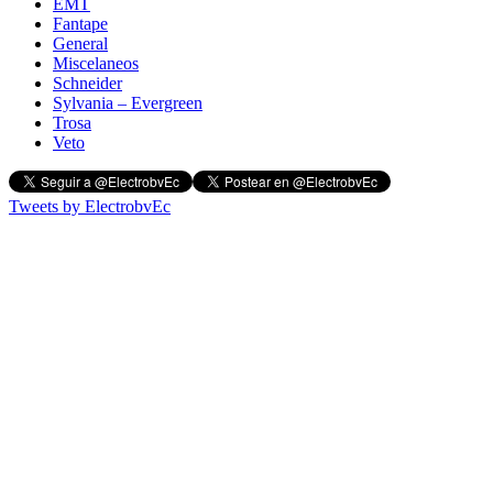
EMT
Fantape
General
Miscelaneos
Schneider
Sylvania – Evergreen
Trosa
Veto
Tweets by ElectrobvEc