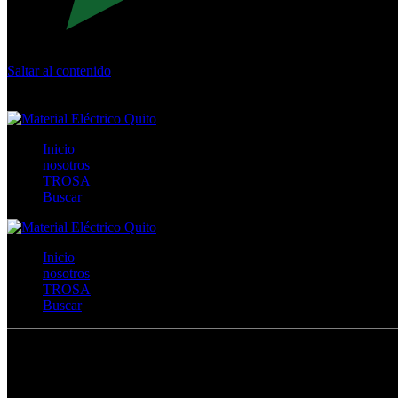
Saltar al contenido
Calle Río San Pedro S/N y Vía Oswaldo Guayasamín Km 18 - 
+593- (02)2044035 / (02)2044051 / (02)2044006 / 0991928819
Inicio
nosotros
TROSA
Buscar
Inicio
nosotros
TROSA
Buscar