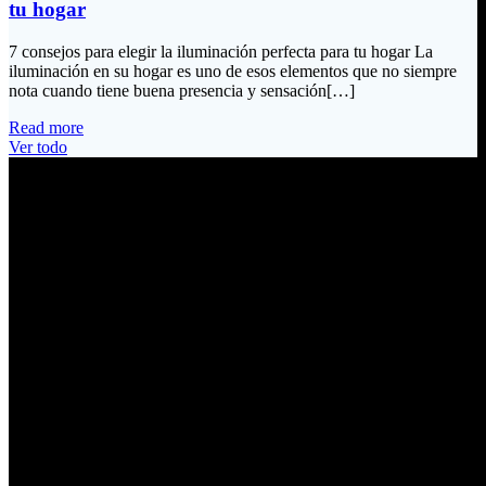
tu hogar
7 consejos para elegir la iluminación perfecta para tu hogar La
iluminación en su hogar es uno de esos elementos que no siempre
nota cuando tiene buena presencia y sensación[…]
Read more
Ver todo
Información de Contacto
Dirección:
Calle Río San Pedro S/N y Vía Oswaldo Guayasamín Km 18
Tumbaco / Quito – Ecuador
Email:
ventas@electrobv.com
Teléfonos:
02 204 4035
02 204 4051