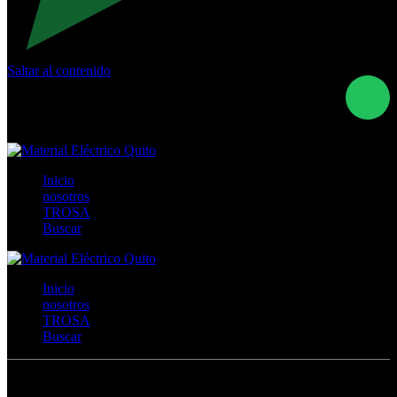
Saltar al contenido
Calle Río San Pedro S/N y Vía Oswaldo Guayasamín Km
18 - QUITO- ECUADOR
+593- (02)2044035 / (02)2044051 / (02)2044006 /
0991928819
Inicio
nosotros
TROSA
Buscar
Inicio
nosotros
TROSA
Buscar