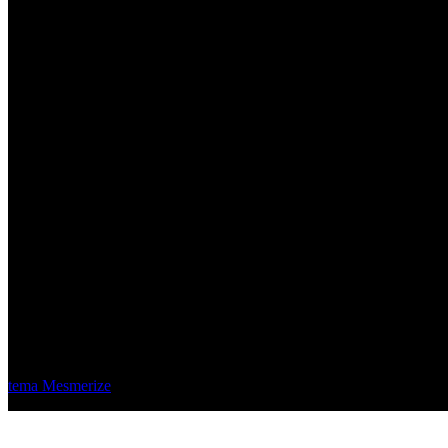
Material Eléctrico Quito
© 2026 Material Eléctrico Quito. Creado usando WordPress y el
tema Mesmerize