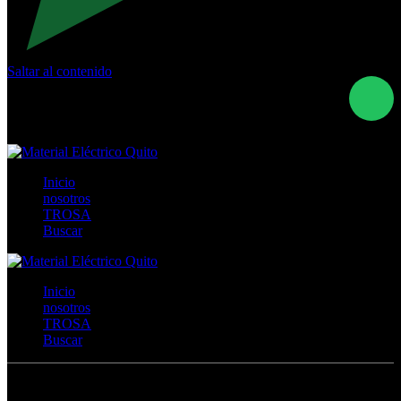
Saltar al contenido
Calle Río San Pedro S/N y Vía Oswaldo Guayasamín Km
18 - QUITO- ECUADOR
+593- (02)2044035 / (02)2044051 / (02)2044006 /
0991928819
Inicio
nosotros
TROSA
Buscar
Inicio
nosotros
TROSA
Buscar