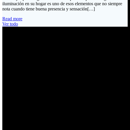
iluminación en su hogar es uno de esos elementos que no siempre
nota cuando tiene buena presencia y sensación[…]
Read more
Ver todo
Información de Contacto
Dirección:
Calle Río San Pedro S/N y Vía Oswaldo Guayasamín Km 18
Tumbaco / Quito – Ecuador
Email:
ventas@electrobv.com
Teléfonos:
02 204 4035
02 204 4051
02 204 4006