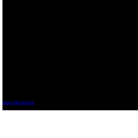
Material Eléctrico Quito
© 2026 Material Eléctrico Quito. Creado usando WordPress y el
tema Mesmerize