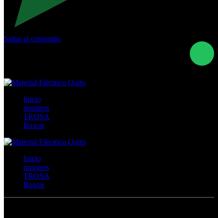
Saltar al contenido
Calle Río San Pedro S/N y Vía Oswaldo Guayasamín Km
18 - QUITO- ECUADOR
+593- (02)2044035 / (02)2044051 / (02)2044006 /
0991928819
Inicio
nosotros
TROSA
Buscar
Inicio
nosotros
TROSA
Buscar