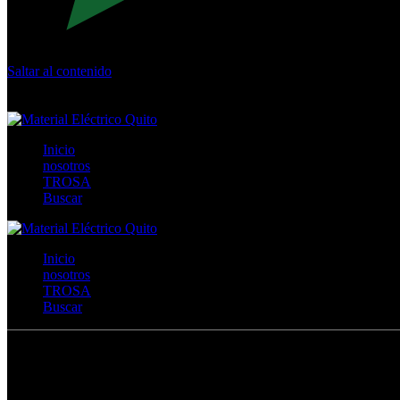
Saltar al contenido
Calle Río San Pedro S/N y Vía Oswaldo Guayasamín Km 18 - 
+593- (02)2044035 / (02)2044051 / (02)2044006 / 0991928819
Inicio
nosotros
TROSA
Buscar
Inicio
nosotros
TROSA
Buscar