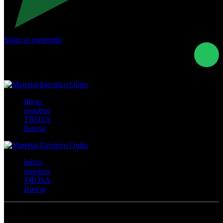
Saltar al contenido
Calle Río San Pedro S/N y Vía Oswaldo Guayasamín Km
18 - QUITO- ECUADOR
+593- (02)2044035 / (02)2044051 / (02)2044006 /
0991928819
Inicio
nosotros
TROSA
Buscar
Inicio
nosotros
TROSA
Buscar