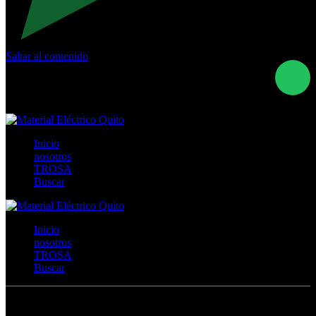
Saltar al contenido
Calle Río San Pedro S/N y Vía Oswaldo Guayasamín Km
18 - QUITO- ECUADOR
+593- (02)2044035 / (02)2044051 / (02)2044006 /
0991928819
Inicio
nosotros
TROSA
Buscar
Inicio
nosotros
TROSA
Buscar